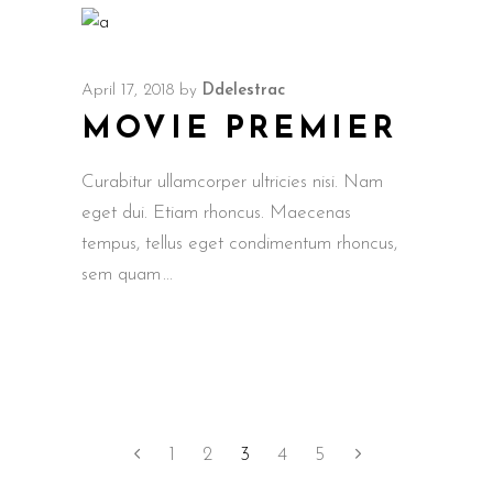
April 17, 2018
by
Ddelestrac
MOVIE PREMIER
Curabitur ullamcorper ultricies nisi. Nam
eget dui. Etiam rhoncus. Maecenas
tempus, tellus eget condimentum rhoncus,
sem quam
1
2
3
4
5