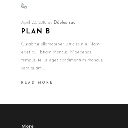
April 20, 2018
by
Ddelestrac
PLAN B
Curabitur ullamcorper ultricies nisi. Nam
eget dui. Etiam rhoncus. Maecenas
tempus, tellus eget condimentum rhoncus,
sem quam
READ MORE
More