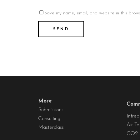
Save my name, email, and website in this brows
More
Comm
Submissions
Intrep
Consulting
Air Ta
Masterclass
CO2 y