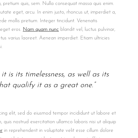
u, pretium quis, sem. Nulla consequat massa quis enim.
putate eget, arcu. In enim justo, rhoncus ut, imperdiet a,
ede mollis pretium. Integer tincidunt. Venenatis
 eget eros.
Nam quam nunc
blandit vel, luctus pulvinar,
etus varius laoreet. Aenean imperdiet. Etiam ultricies
i.
t is its timelessness, as well as its
at qualify it as a great one.”
ing elit, sed do eiusmod tempor incididunt ut labore et
uis nostrud exercitation ullamco laboris nisi ut aliquip
or
in reprehenderit in voluptate velit esse cillum dolore