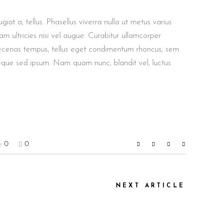
giat a, tellus. Phasellus viverra nulla ut metus varius
m ultricies nisi vel augue. Curabitur ullamcorper
aecenas tempus, tellus eget condimentum rhoncus, sem
eque sed ipsum. Nam quam nunc, blandit vel, luctus
0
0
NEXT ARTICLE