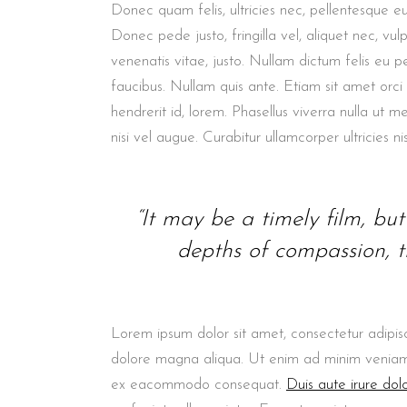
Donec quam felis, ultricies nec, pellentesque e
Donec pede justo, fringilla vel, aliquet nec, vul
venenatis vitae, justo. Nullam dictum felis eu p
faucibus. Nullam quis ante. Etiam sit amet orci
hendrerit id, lorem. Phasellus viverra nulla ut m
nisi vel augue. Curabitur ullamcorper ultricies nis
“It may be a timely film, but i
depths of compassion, th
Lorem ipsum dolor sit amet, consectetur adipisc
dolore magna aliqua. Ut enim ad minim veniam, q
ex eacommodo consequat.
Duis aute irure dol