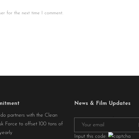
er for the next time I comment.
itment
News & Film Updates
ido partners with the Clean
sk Force to offset 100 tons of
early
Input this code: