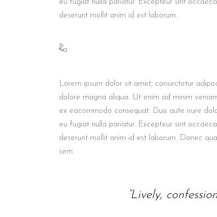
eu fugiat nulla pariatur. Excepteur sint occaeca
deserunt mollit anim id est laborum.
Lorem ipsum dolor sit amet, consectetur adipisc
dolore magna aliqua. Ut enim ad minim veniam, q
ex eacommodo consequat. Duis aute irure dolor 
eu fugiat nulla pariatur. Excepteur sint occaec
deserunt mollit anim id est laborum. Donec quam 
sem.
“Lively, confessio