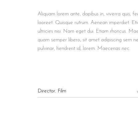
Aliquam lorem ante, dapibus in, viverra quis, feu
laoreet. Quisque rutrum. Aenean imperdiet. Etia
ultricies nisi. Nam eget dui. Etiam rhoncus. M
quam semper libero, sit amet adipiscing sem n
pulvinar, hendrerit id, lorem. Maecenas nec.
Director
,
Film