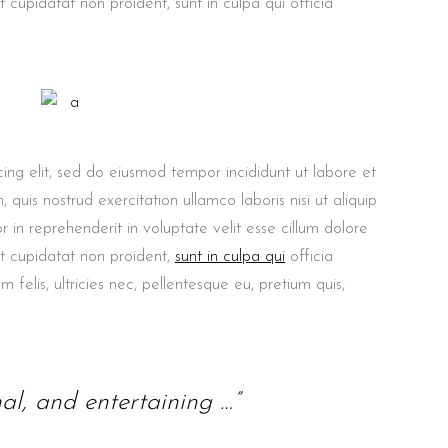
t cupidatat non proident, sunt in culpa qui officia
ing elit, sed do eiusmod tempor incididunt ut labore et
uis nostrud exercitation ullamco laboris nisi ut aliquip
in reprehenderit in voluptate velit esse cillum dolore
at cupidatat non proident,
sunt in culpa qui
officia
felis, ultricies nec, pellentesque eu, pretium quis,
nal, and entertaining …”